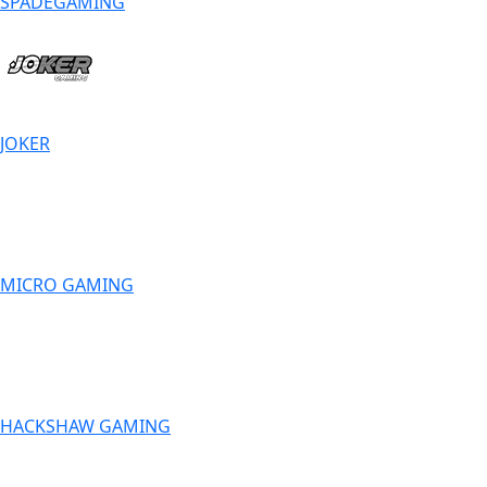
SPADEGAMING
JOKER
MICRO GAMING
HACKSHAW GAMING