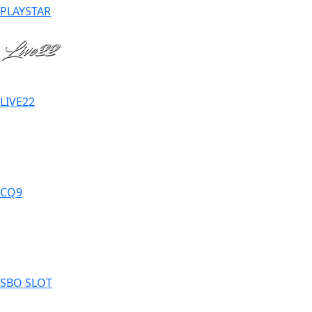
PLAYSTAR
LIVE22
CQ9
SBO SLOT