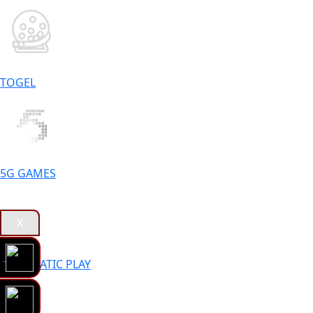
TOGEL
5G GAMES
X
PRAGMATIC PLAY