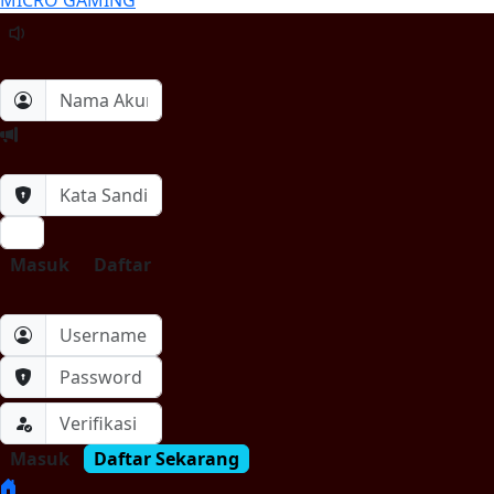
MICRO GAMING
Masuk
Daftar
Masuk
Daftar Sekarang