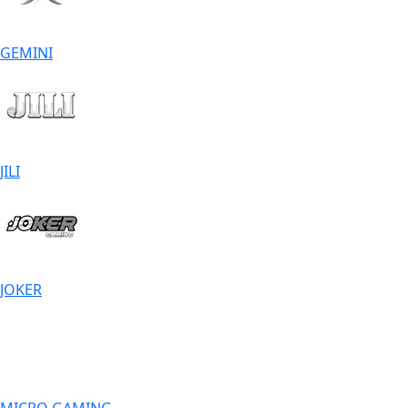
GEMINI
JILI
JOKER