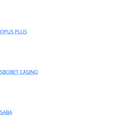
OPUS PLUS
SBOBET CASINO
SABA