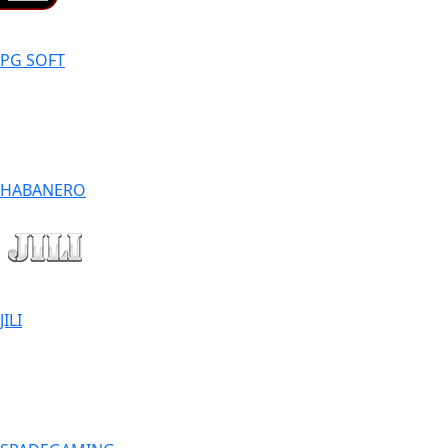
PG SOFT
HABANERO
JILI