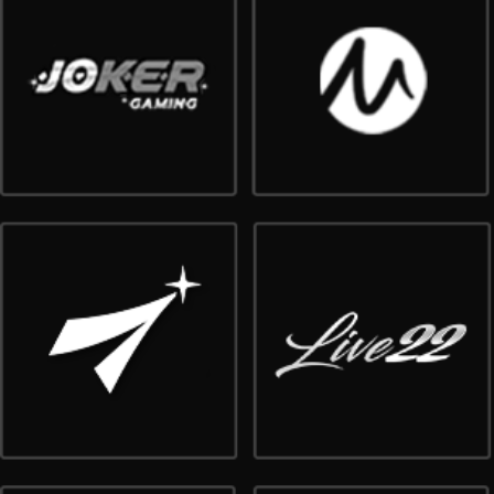
Prosperity Gods
FaFaFa
168 Fortunes
Princess Wa
First Love
Cai Shen 888