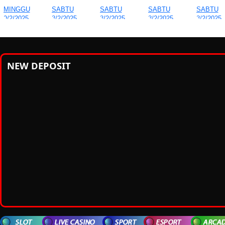
MINGGU
SABTU
SABTU
SABTU
SABTU
9/2/2025
8/2/2025
8/2/2025
8/2/2025
8/2/2025
Gold Rush Cowboys
Mighty Seve
NEW DEPOSIT
Farm of Fortune
Roma