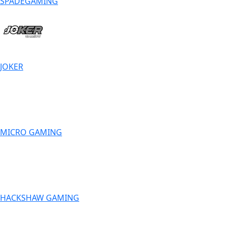
SPADEGAMING
JOKER
MICRO GAMING
HACKSHAW GAMING