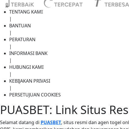
TENTANG KAMI
|
BANTUAN
|
PERATURAN
|
INFORMASI BANK
|
HUBUNGI KAMI
|
KEBIJAKAN PRIVASI
|
PERSETUJUAN COOKIES
PUASBET: Link Situs Re
Selamat datang di
PUASBET
, situs resmi dan agen togel 