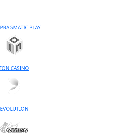
PRAGMATIC PLAY
ION CASINO
EVOLUTION