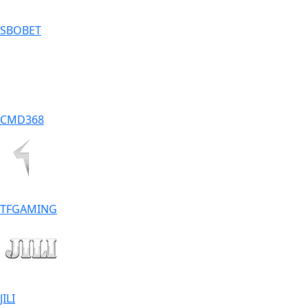
SBOBET
CMD368
TFGAMING
JILI