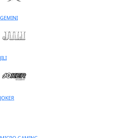
GEMINI
JILI
JOKER