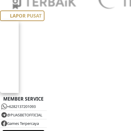
LAPOR PUSAT
MEMBER SERVICE
+6282137201093
@PUASBETOFFICIAL
Games Terpercaya