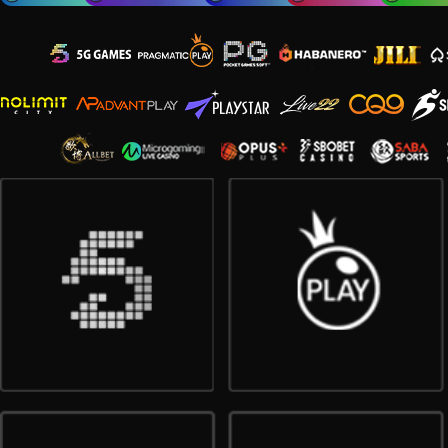
Apollo Ray of Luck
Sexy Vega
Safari Blitz
Oceanic Melo