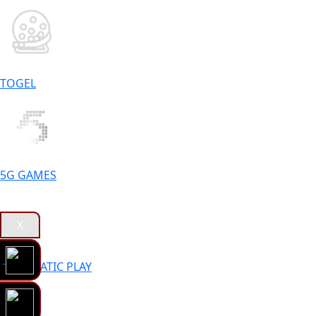
TOGEL
5G GAMES
X
PRAGMATIC PLAY