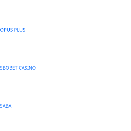
OPUS PLUS
SBOBET CASINO
SABA