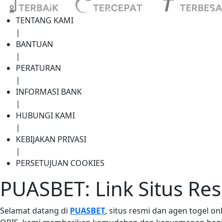
TENTANG KAMI
|
DOUBLE HAPPINESS
FA FA MONK
BANTUAN
|
PERATURAN
|
INFORMASI BANK
|
HUBUNGI KAMI
|
KEBIJAKAN PRIVASI
LUCKY PANDA
INDIA TREAS
|
PERSETUJUAN COOKIES
PUASBET: Link Situs Re
Selamat datang di
PUASBET
, situs resmi dan agen togel 