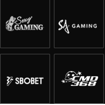
PS CLUB
LOVE
MY LORD
MONEY ME