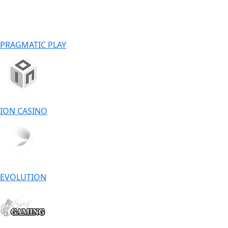
PRAGMATIC PLAY
ION CASINO
EVOLUTION