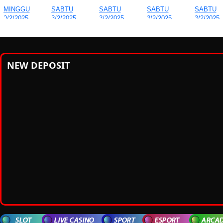
MINGGU
SABTU
SABTU
SABTU
SABTU
9/2/2025
8/2/2025
8/2/2025
8/2/2025
8/2/2025
FEATURE BUY・GOLDEN PIG
SUPER BO
NEW DEPOSIT
MADAME CAROLINE
FEATURE BUY・
POWERFU