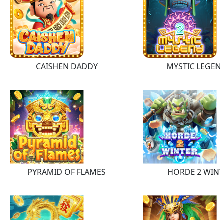
CAISHEN DADDY
MYSTIC LEGEN
PYRAMID OF FLAMES
HORDE 2 WIN