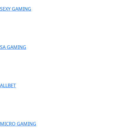
SEXY GAMING
SA GAMING
ALLBET
MICRO GAMING